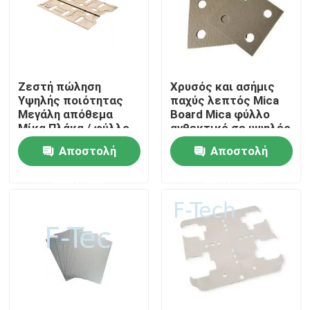
Εμφάνιση VR
Σχετικά με εμάς
Ζεστή πώληση
Χρυσός και ασήμις
Υψηλής ποιότητας
παχύς λεπτός Mica
Μεγάλη απόθεμα
Board Mica φύλλο
Επισκεψή εργοστασίου
Μίκα Πλάκα / φύλλο
ανθεκτικό σε υψηλές
με εργοστάσιο
θερμοκρασίες
Αποστολή
Αποστολή
φθηνότερη τιμή για
φούρνο
EV μπαταρία πακέτο
μικροκυμάτων Mica
Έλεγχος ποιότητας
ερώτησης
ερώτησης
BMS
φύλλο
Επικοινωνήστε μαζί μας
Ειδήσεις
Υποθέσεις