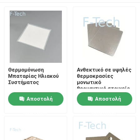
Θερμομόνωση
Ανθεκτικό σε υψηλές
Μπαταρίας Ηλιακού
θερμοκρασίες
Συστήματος
μονωτικό
θερμαντικό στοιχείο
Μίκα Πλάκα
Σπίτι
Αποστολή
Αποστολή
θέρμανσης Μίκα για
μπαταρίες EV
ερώτησης
ερώτησης
Προστασία BMS
Προϊόντα
Βίντεο