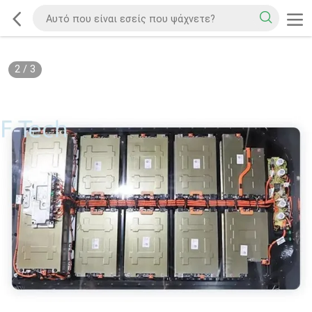
2
/
3