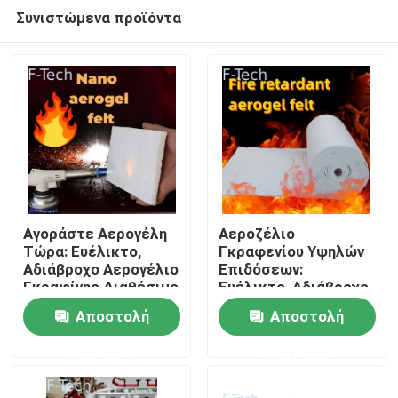
Συνιστώμενα προϊόντα
Αγοράστε Αερογέλη
Αεροζέλιο
Τώρα: Ευέλικτο,
Γκραφενίου Υψηλών
Αδιάβροχο Αερογέλιο
Επιδόσεων:
Σπίτι
Γκραφίνης Διαθέσιμο
Ευέλικτο, Αδιάβροχο
για Πώληση
και Διαθέσιμο για
Αποστολή
Αποστολή
Πώληση
Προϊόντα
ερώτησης
ερώτησης
Βίντεο