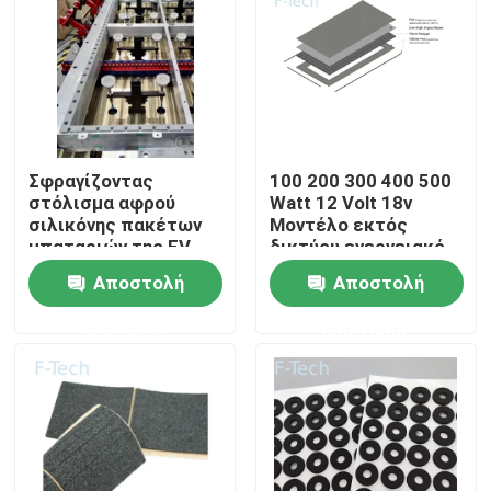
Εμφάνιση VR
Σχετικά με εμάς
Σφραγίζοντας
100 200 300 400 500
Επισκεψή εργοστασίου
στόλισμα αφρού
Watt 12 Volt 18v
σιλικόνης πακέτων
Μοντέλο εκτός
μπαταριών της EV
δικτύου ενεργειακό
0.825.4mm πάχος
σύστημα
Έλεγχος ποιότητας
Αποστολή
Αποστολή
Μονοκρυσταλλικό
ηλιακό πάνελ
ερώτησης
ερώτησης
Επικοινωνήστε μαζί μας
Ειδήσεις
Υποθέσεις