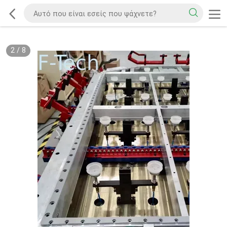
2
/
8