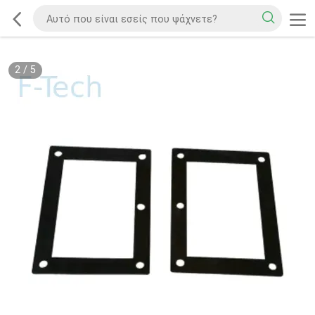
2
/
5