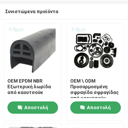
Συνιστώμενα προϊόντα
OEM EPDM NBR
OEM \ ODM
Εξωτερική λωρίδα
Προσαρμοσμένη
Σπίτι
από καουτσούκ
σφραγίδα σφραγίδας
από καουτσούκ
σιλικόνης για
Αποστολή
Αποστολή
Προϊόντα
μηχανήματα
αυτοκινήτων
ερώτησης
ερώτησης
Βίντεο