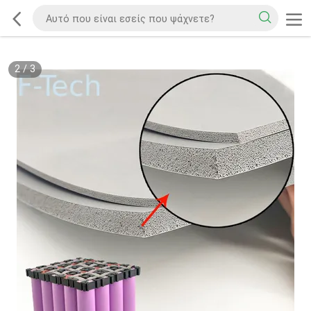
2
/
3