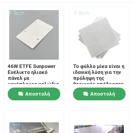
46W ETFE Sunpower
Το φύλλο μίκα είναι η
Ευέλικτο ηλιακό
ιδανική λύση για την
πάνελ με
πρόληψη της
μονόπλευρο καλώδιο
θερμικής απόδρασης
της μπαταρίας του
Σπίτι
Αποστολή
Αποστολή
ηλεκτρικού
οχήματος
ερώτησης
ερώτησης
Προϊόντα
Βίντεο