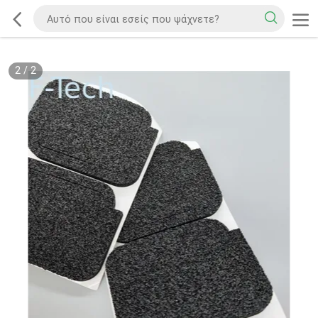
2
/
2