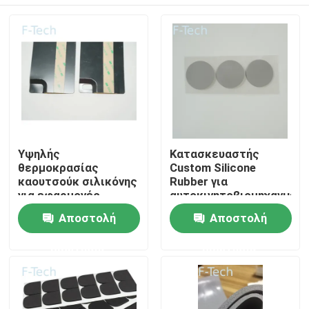
Υψηλής
Κατασκευαστής
θερμοκρασίας
Custom Silicone
καουτσούκ σιλικόνης
Rubber για
για εφαρμογές
αυτοκινητοβιομηχανικές
αυτοκινήτων
εφαρμογές
Σπίτι
Αποστολή
Αποστολή
ερώτησης
ερώτησης
Προϊόντα
Βίντεο