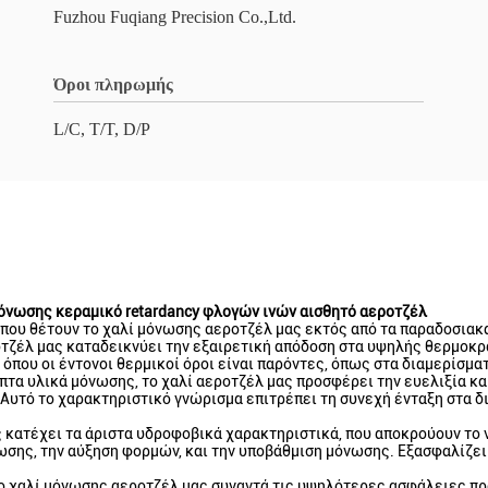
Fuzhou Fuqiang Precision Co.,Ltd.
Όροι πληρωμής
L/C, T/T, D/P
όνωσης κεραμικό retardancy φλογών ινών αισθητό αεροτζέλ
ου θέτουν το χαλί μόνωσης αεροτζέλ μας εκτός από τα παραδοσιακά
οτζέλ μας καταδεικνύει την εξαιρετική απόδοση στα υψηλής θερμοκρ
 όπου οι έντονοι θερμικοί όροι είναι παρόντες, όπως στα διαμερίσμα
πτα υλικά μόνωσης, το χαλί αεροτζέλ μας προσφέρει την ευελιξία κα
 Αυτό το χαρακτηριστικό γνώρισμα επιτρέπει τη συνεχή ένταξη στα 
 κατέχει τα άριστα υδροφοβικά χαρακτηριστικά, που αποκρούουν το νε
σης, την αύξηση φορμών, και την υποβάθμιση μόνωσης. Εξασφαλίζει 
 το χαλί μόνωσης αεροτζέλ μας συναντά τις υψηλότερες ασφάλειες πρ