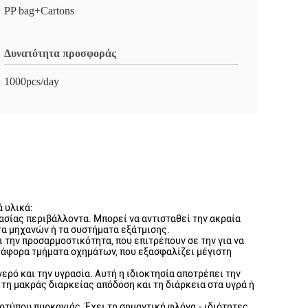
PP bag+Cartons
Δυνατότητα προσφοράς
1000pcs/day
 υλικά:
ασίας περιβάλλοντα. Μπορεί να αντισταθεί την ακραία
τα μηχανών ή τα συστήματα εξάτμισης.
ι την προσαρμοστικότητα, που επιτρέπουν σε την για να
διάφορα τμήματα οχημάτων, που εξασφαλίζει μέγιστη
ρό και την υγρασία. Αυτή η ιδιοκτησία αποτρέπει την
τη μακράς διαρκείας απόδοση και τη διάρκεια στα υγρά ή
οτύπου πυρκαγιάς. Έχει τη σημαντική φλόγα - ιδιότητες