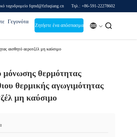
ικό ταχυδρομείο fqmd@fzfuqiang.cn
Τηλ.: +86-591-22278602
τε
Γεγονότα


Ζητήστε ένα απόσπασμα
τας αισθητό αεροτζέλ μη καύσιμο
 μόνωσης θερμότητας
θιου θερμικής αγωγιμότητας
ζέλ μη καύσιμο
α