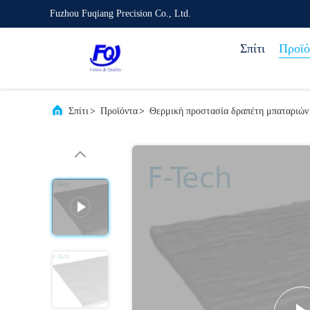
Fuzhou Fuqiang Precision Co., Ltd.
Σπίτι
Προϊό
Σπίτι
>
Προϊόντα
>
Θερμική προστασία δραπέτη μπαταριών