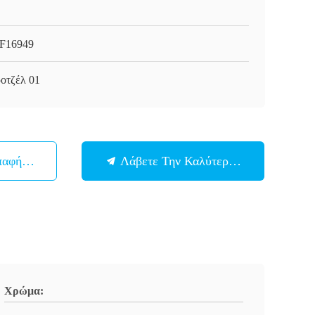
F16949
οτζέλ 01
παφή Με
Λάβετε Την Καλύτερη Τιμή
Χρώμα: