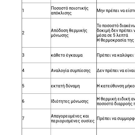
Ποσοστό ποιοτικής
1
Μην πρέπει να είστ
απόκλισης
Το ποσοστό διακένω
Απόδοση θερμικής
δοκιμή δεν πρέπει ν
2
μόνωσης
μέσα σε 5 λεπτά
Η θερμοκρασία της 
3
κάθετο έγκαυμα
Πρέπει να καλύψει 
4
Αναλογία συμπίεσης
Δεν πρέπει να είνα
5
εκτατή δύναμη
Η κατεύθυνση μήκου
Η θερμική ειδική α
6
Ιδιότητες μόνωσης
ποσοστό διαρροής π
Απαγορευμένες και
7
Πρέπει να συμμορφ
περιορισμένες ουσίες