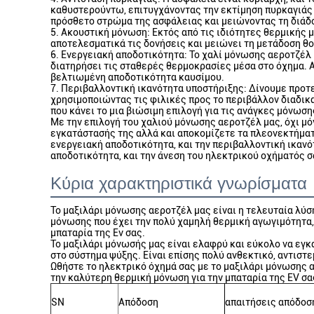
καθυστερούντω, επιτυγχάνοντας την εκτίμηση πυρκαγιάς κ
πρόσθετο στρώμα της ασφάλειας και μειώνοντας τη διάδ
5. Ακουστική μόνωση: Εκτός από τις ιδιότητες θερμικής 
αποτελεσματικά τις δονήσεις και μειώνει τη μετάδοση θο
6. Ενεργειακή αποδοτικότητα: Το χαλί μόνωσης αεροτζέλ
διατηρήσει τις σταθερές θερμοκρασίες μέσα στο όχημα. Α
βελτιωμένη αποδοτικότητα καυσίμου.
7. Περιβαλλοντική ικανότητα υποστήριξης: Δίνουμε προτ
χρησιμοποιώντας τις φιλικές προς το περιβάλλον διαδικα
που κάνει το μια βιώσιμη επιλογή για τις ανάγκες μόνωση
Με την επιλογή του χαλιού μόνωσης αεροτζέλ μας, όχι μό
εγκατάστασής της αλλά και αποκομίζετε τα πλεονεκτήματα 
ενεργειακή αποδοτικότητα, και την περιβαλλοντική ικανό
αποδοτικότητα, και την άνεση του ηλεκτρικού οχήματός σ
Κύρια χαρακτηριστικά γνωρίσματα
Το μαξιλάρι μόνωσης αεροτζέλ μας είναι η τελευταία λύσ
μόνωσης που έχει την πολύ χαμηλή θερμική αγωγιμότητα, 
μπαταρία της Ev σας.
Το μαξιλάρι μόνωσής μας είναι ελαφρύ και εύκολο να εγ
στο σύστημα ψύξης. Είναι επίσης πολύ ανθεκτικό, αντισ
Ωθήστε το ηλεκτρικό όχημά σας με το μαξιλάρι μόνωσης 
την καλύτερη θερμική μόνωση για την μπαταρία της EV σας 
SN
Απόδοση
απαιτήσεις απόδοσ