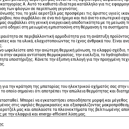
ατηγορίας Α. Αυτό το καθιστά ιδιαίτερα κατάλληλο για τις εφαρμογ
οση των φλογών σε περίπτωση γεγονότος.
μόνωσής του, το χαλί αεροτζέλ μας προσφέρει τις άριστες υγιείς ικ
ρύβου, που συμβάλλει σε ένα πιό ήρεμο και πιό άνετο εσωτερικό οχ
 μας συμβάλλει στη γενική ενεργειακή αποδοτικότητα με τη μείωση τ
υτό οδηγεί στη μειωμένη εμπιστοσύνη στη θέρμανση ή τα συστήματα 
εραιότητα σε περιβαλλοντική αρμοδιότητα για τη ανάπτυξη προϊόντο
σίες και τα υλικά, ελαχιστοποιώντας το ίχνος άνθρακά του. Είναι α
ς.
νο ωφελείστε από την ανώτερη θερμική μόνωση, το ελαφρύ σχέδιο, τ
στην ακραία αντίσταση θερμοκρασίας, την ευελιξία, το hydrophobici
τητα υποστήριξης. Κάνετε την έξυπνη επιλογή για την προηγμένη τε
ας.
η για την κράτηση της μπαταρίας του ηλεκτρικού οχήματός σας στην ι
το οποίο σημαίνει ότι αποτρέπει την απώλεια θερμότητας και διατηρε
κατασταθεί. Μπορεί να εγκαταστήσει οποιοδήποτε μορφή και μέγεθος
τεμένος στις υψηλές θερμοκρασίες και εξασφαλίζοντας μακροπρόθεσμ
αεροτζέλ μας και απολαύστε τα πλεονεκτήματα της βελτιωμένης απο
με την ελαφριά και energy-efficient λύση μας.
ης