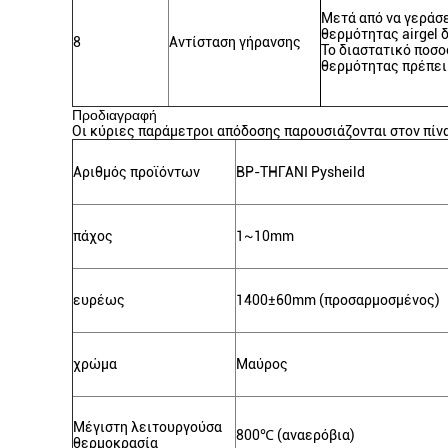
Μετά από να γεράσ
θερμότητας airgel 
8
Αντίσταση γήρανσης
Το διαστατικό ποσο
θερμότητας πρέπει 
Προδιαγραφή
Οι κύριες παράμετροι απόδοσης παρουσιάζονται στον πίν
Αριθμός προϊόντων
BP-ΤΗΓΑΝΙ Pysheild
πάχος
1~10mm
ευρέως
1400±60mm (προσαρμοσμένος)
χρώμα
Μαύρος
Μέγιστη λειτουργούσα
800
℃
(αναερόβια)
θερμοκρασία