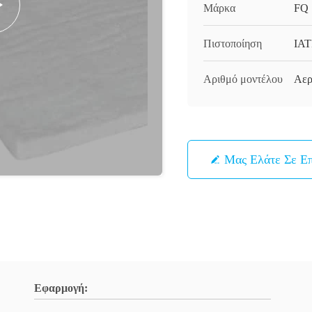
Μάρκα
FQ
Πιστοποίηση
IAT
Αριθμό μοντέλου
Αερ
Μας Ελάτε Σε Ε
Εφαρμογή: