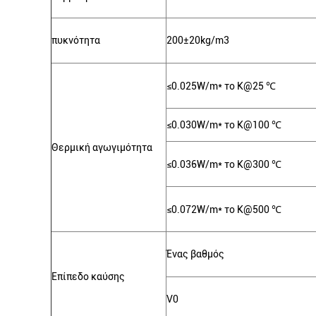
πυκνότητα
200±20kg/m3
≤0.025W/m* το K@25
℃
≤0.030W/m* το K@100
℃
Θερμική αγωγιμότητα
≤0.036W/m* το K@300
℃
≤0.072W/m* το K@500
℃
Ένας βαθμός
Επίπεδο καύσης
V0