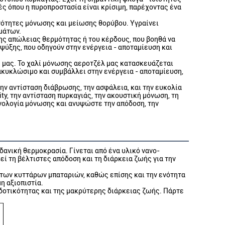
ές όπου η πυροπροστασία είναι κρίσιμη, παρέχοντας ένα
ανότητες μόνωσης και μείωσης θορύβου. Υγραίνει
ημάτων.
ης απώλειας θερμότητας ή του κέρδους, που βοηθά να
ψύξης, που οδηγούν στην ενέργεια - αποταμίευση και
ς μας. Το χαλί μόνωσης αεροτζέλ μας κατασκευάζεται
νακυκλώσιμο και συμβάλλει στην ενέργεια - αποταμίευση,
ην αντίσταση διάβρωσης, την ασφάλεια, και την ευκολία
ty, την αντίσταση πυρκαγιάς, την ακουστική μόνωση, τη
χνολογία μόνωσης και ανυψώστε την απόδοση, την
δανική θερμοκρασία. Γίνεται από ένα υλικό νανο-
ί τη βέλτιστες απόδοση και τη διάρκεια ζωής για την
 των κυττάρων μπαταριών, καθώς επίσης και την ενότητα
η αξιοπιστία.
δοτικότητας και της μακρύτερης διάρκειας ζωής. Πάρτε