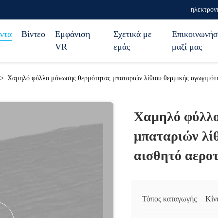
ηλεκτρον
ντα
Βίντεο
Εμφάνιση
Σχετικά με
Επικοινωνήσ
VR
εμάς
μαζί μας
>
Χαμηλό φύλλο μόνωσης θερμότητας μπαταριών λίθιου θερμικής αγωγιμότη
Χαμηλό φύλλο
μπαταριών λί
αισθητό αεροτ
Τόπος καταγωγής
Κίν