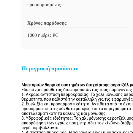
προσαρμοσμένος
Χρόνος παράδοσης
1000 ημέρες PC
Περιγραφή προϊόντων
Μπαταριών θερμικό συστημάτων διαχείρισης αεροτζέλ μ
Εδώ είναι πρόσθετος διαφοροποιώντας τους παράγοντες π
1. Ακραία αντίσταση θερμοκρασίας: Το χαλί μόνωσης αερ
θερμότητα, που καθιστά την κατάλληλη για τις εφαρμογές
2. Ευελιξία και προσαρμοστικότητα: Αντίθετα από τα άκαμ
προσαρμοστεί στις σύνθετα μορφές και τα περιγράμματα.
αποτελεσματικότητα κάλυψης και μόνωσης.
3. Υδροφοβικές ιδιότητες: Το χαλί μόνωσης αεροτζέλ μας
απορρόφηση των υγρών, που μετριάζει τον κίνδυνο διάβρω
υγρά περιβάλλοντα.
4. Αντίσταση πυρκαγιάς: Η ασφάλεια είναι κυρίαρχη, και