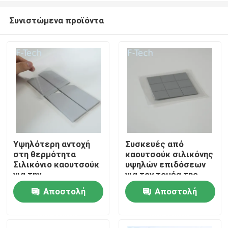
Συνιστώμενα προϊόντα
Υψηλότερη αντοχή
Συσκευές από
στη θερμότητα
καουτσούκ σιλικόνης
Σπίτι
Σιλικόνιο καουτσούκ
υψηλών επιδόσεων
για την
για τον τομέα της
αυτοκινητοβιομηχανία
αυτοκινητοβιομηχανίας
Αποστολή
Αποστολή
Προϊόντα
ερώτησης
ερώτησης
Βίντεο